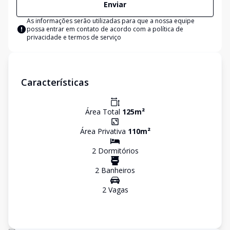
Enviar
As informações serão utilizadas para que a nossa equipe
possa entrar em contato de acordo com a
política de
privacidade e termos de serviço
Características
Área Total
125
m²
Área Privativa
110
m²
2
Dormitório
s
2
Banheiro
s
2
Vaga
s