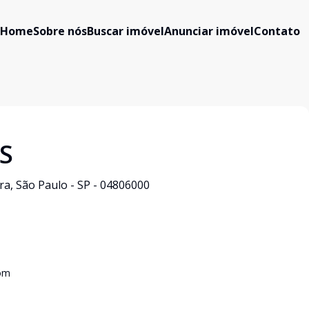
Home
Sobre nós
Buscar imóvel
Anunciar imóvel
Contato
S
ra, São Paulo - SP - 04806000
om