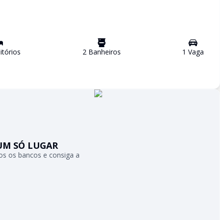
tório
s
2
Banheiro
s
1
Vaga
UM SÓ LUGAR
s os bancos e consiga a