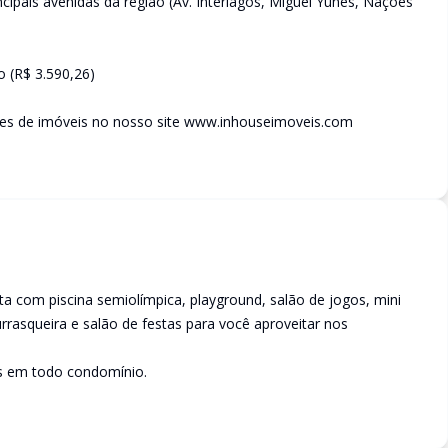
cipais avenidas da região (Av. Interlagos, Miguel Yunes, Nações
 (R$ 3.590,26)
des de imóveis no nosso site www.inhouseimoveis.com
a com piscina semiolímpica, playground, salão de jogos, mini
rasqueira e salão de festas para você aproveitar nos
s em todo condomínio.