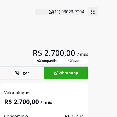
(11) 93023-7204
R$ 2.700,00
/ mês
Compartilhar
Favorito
Ligar
WhatsApp
Valor aluguel
R$ 2.700,00
/ mês
Condomínio
R$ 732,74