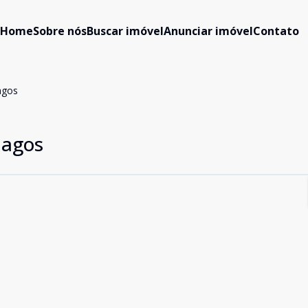
Home
Sobre nós
Buscar imóvel
Anunciar imóvel
Contato
agos
lagos