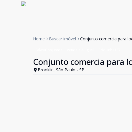
Home
Buscar imóvel
Conjunto comercia para lo
Salas/Conjuntos
Venda e Aluguel
Cód:
inh1137
Conjunto comercia para l
Brooklin, São Paulo - SP