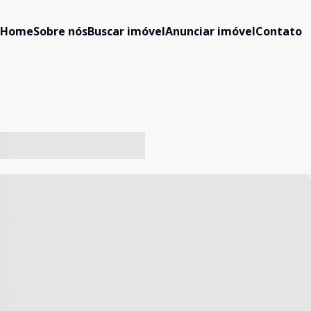
Home
Sobre nós
Buscar imóvel
Anunciar imóvel
Contato
-- ----- ----- --- ------