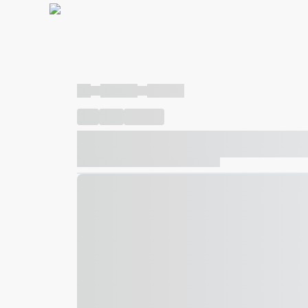
----
----- -----
----- -----
----
-----
---- ------
----- ----- -- ------ ---- ---- -- ---
----- ----- -- ------ ----- ----- -- ------