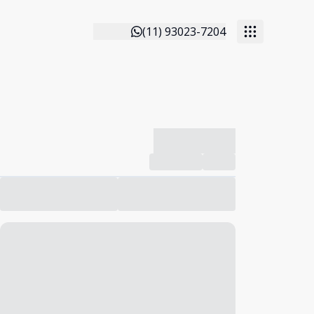
(11) 93023-7204
-------------
Compartilhar
Favorito