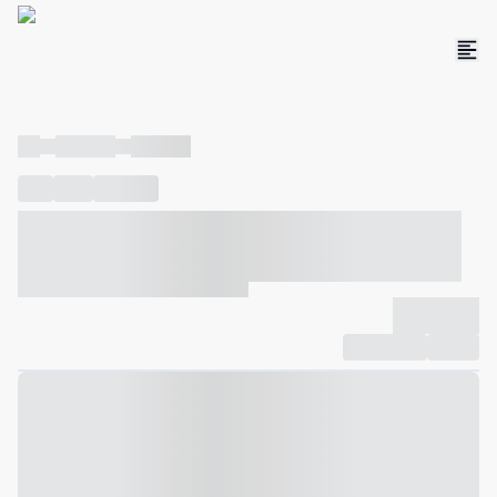
----
----- -----
----- -----
----
-----
---- ------
----- ----- -- ------ ---- ---- -- ----- ----- -----
--- ------
----- ----- -- ------ ----- ----- -- ------
-------------
Compartilhar
Favorito