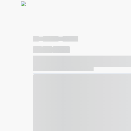
----
----- -----
----- -----
----
-----
---- ------
----- ----- -- ------ ---- ---- -- ---
----- ----- -- ------ ----- ----- -- ------