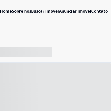
Home
Sobre nós
Buscar imóvel
Anunciar imóvel
Contato
-- ----- ----- --- ------