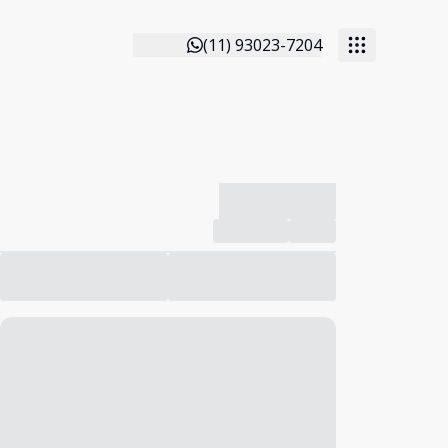
(11) 93023-7204
-------------
Compartilhar
Favorito